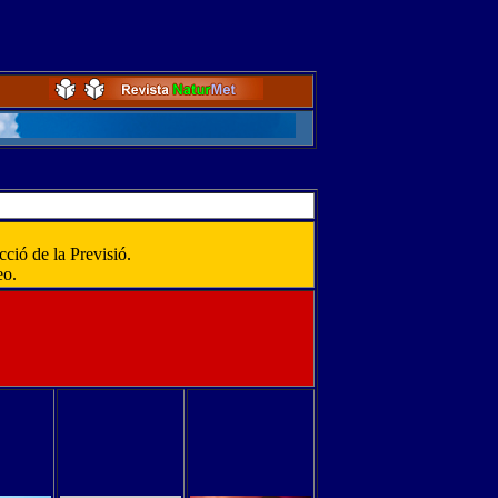
cció de la Previsió.
eo.