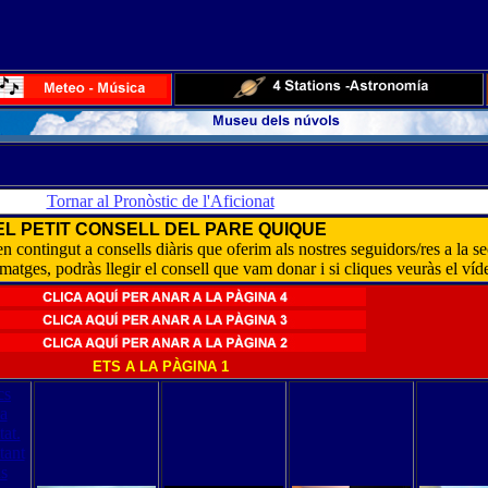
Tornar al Pronòstic de l'Aficionat
EL PETIT CONSELL DEL PARE QUIQUE
n contingut a consells diàris que oferim als nostres seguidors/res a la se
imatges, podràs llegir el consell que vam donar i si cliques veuràs el víd
ETS A LA PÀGINA 1