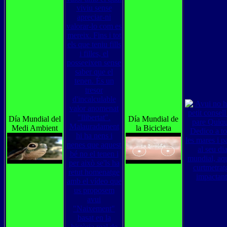
Día Mundial del
Día Mundial de
Medi Ambient
la Bicicleta