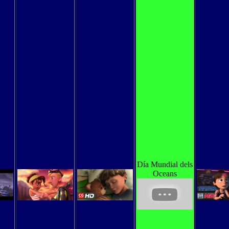
Día Mundial dels
Oceans