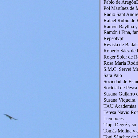
Pablo de Aragón
Pol Martínez de 
Radio Sant Andr
Rafael Rubio de
Ramón Baylina y 
Ramón i Fina, fam
Repsolypf
Revista de Badal
Roberto Sáez de 
Roger Soler de R
Rosa María Rodrí
S.M.C. Servei Me
Sara Palo
Sociedad de Estud
Societat de Pesca
Susana Guijarro
Susana Viqueira, 
TAU Academias
Teresa Navio Rom
Tiempo.es
Tippi Degré y su 
Tomàs Molina y a
Toni Sánchez de 