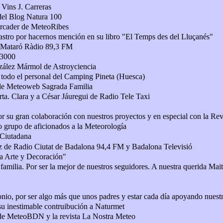
 Vins J. Carreras
del Blog Natura 100
rcader de MeteoRibes
astro por hacernos mención en su libro "El Temps des del Lluçanés"
 Mataró Ràdio 89,3 FM
 3000
ález Mármol de Astroyciencia
 todo el personal del Camping Pineta (Huesca)
de Meteoweb Sagrada Familia
rta. Clara y a César Jáuregui de Radio Tele Taxi
r su gran colaboración con nuestros proyectos y en especial con la Re
 grupo de aficionados a la Meteorología
 Ciutadana
z de Radio Ciutat de Badalona 94,4 FM
y Badalona Televisió
 Arte y Decoración"
familia. Por ser la mejor de nuestros seguidores. A nuestra querida Mai
nio, por ser algo más que unos padres y estar cada día apoyando nuestr
su inestimable contruibución a Naturmet
de MeteoBDN y la revista La Nostra Meteo