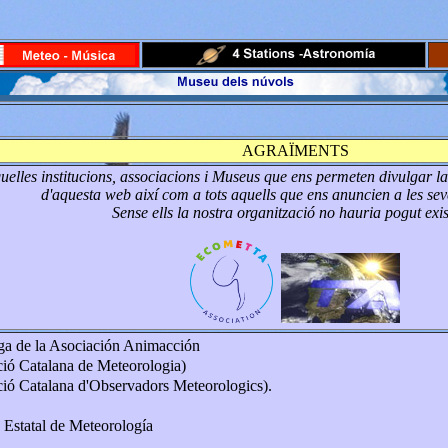
AGRAÏMENTS
uelles institucions, associacions i Museus que ens permeten divulgar l
d'aquesta web així com a tots aquells que ens anuncien a les sev
Sense ells la nostra organització no hauria pogut exist
ga de la Asociación Animacción
ó Catalana de Meteorologia)
ó Catalana d'Observadors Meteorologics).
statal de Meteorología