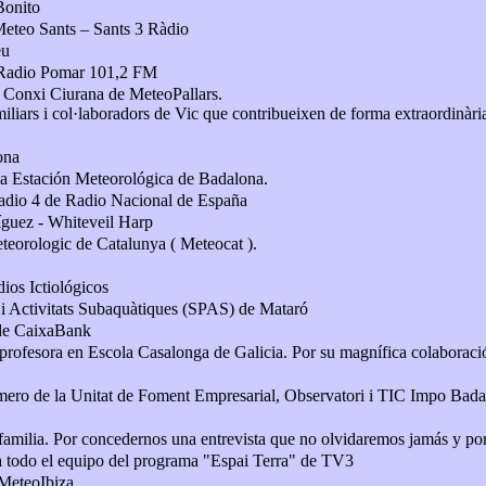
Bonito
Meteo Sants – Sants 3 Ràdio
eu
 Radio Pomar 101,2 FM
Conxi Ciurana de MeteoPallars.
iliars i col·laboradors de Vic que contribueixen de forma extraordinàr
ona
la Estación Meteorológica de Badalona.
adio 4 de Radio Nacional de España
guez - Whiteveil Harp
teorologic de Catalunya ( Meteocat ).
ios Ictiológicos
 i Activitats Subaquàtiques (SPAS) de Mataró
 de CaixaBank
profesora en Escola Casalonga de Galicia. Por su magnífica colaboraci
ero de la Unitat de Foment Empresarial, Observatori i TIC Impo Bad
familia. Por concedernos una entrevista que no olvidaremos jamás y po
 todo el equipo del programa "Espai Terra" de TV3
MeteoIbiza