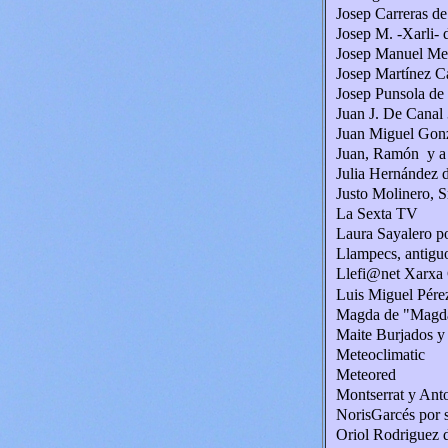
Josep Carreras de
Josep M. -Xarli- 
Josep Manuel Me
Josep Martínez C
Josep Punsola de
Juan J. De Canal
Juan Miguel Gonz
Juan, Ramón
y a
Julia Hernández 
Justo Molinero, S
La Sexta TV
Laura Sayalero po
Llampecs, antiguo
Llefi@net Xarxa
Luis Miguel Pére
Magda de "Magda
Maite Burjados y 
Meteoclimatic
Meteored
Montserrat y Anto
NorisGarcés por 
Oriol Rodriguez 