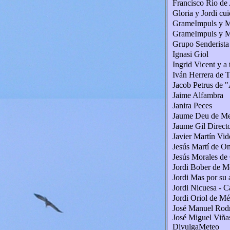
Francisco Rio de
Gloria y Jordi cu
GrameImpuls y Ma
GrameImpuls y Ma
Grupo Senderista
Ignasi Giol
Ingrid Vicent y a
Iván Herrera de 
Jacob Petrus de "
Jaime Alfambra
Janira Peces
Jaume Deu de Me
Jaume Gil Direc
Javier Martín Vid
Jesús Martí de O
Jesús Morales de
Jordi Bober de M
Jordi Mas por su 
Jordi Nicuesa - 
Jordi Oriol de M
José Manuel Rod
José Miguel Viñas
DivulgaMeteo