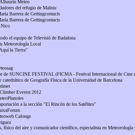
 Alhaurin Meteo
idadores del refugio de Malniu
ría Barrera de Gettingcontacts
ría Barrera de Gettingcontacts
 Nico
 todo el equipo de Televisió de Badalona
Tu Meteorología Local
Aquí la Tierra"
teosag
tor de SUNCINE FESTIVAL (FICMA - Festival Internacional de Cine 
e catedrático de Geografía Física de la Universidad de Barcelona
ntimet
 Climber Everest 2012
eteoPlanoles
aportación a la sección "El Rincón de los Satélites"
CaixaForum
éteoweb Calonge
riguez
, físico del aire y comunicador científico, especialista en Meteorología