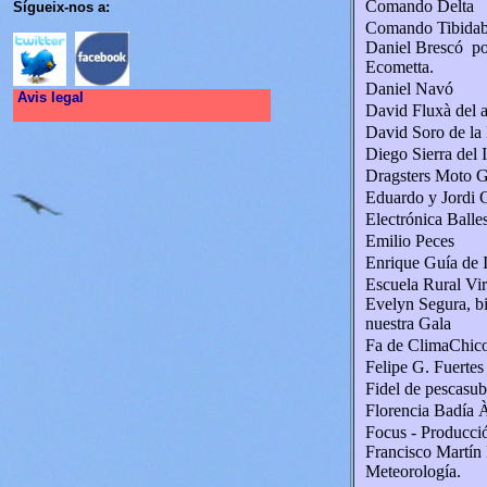
Comando Delta
Sígueix-nos a:
Comando Tibida
Daniel Brescó por
Ecometta.
Daniel Navó
Avis legal
David Fluxà del 
David Soro de la
Diego Sierra del I
Dragsters Moto 
Eduardo y Jordi 
Electrónica Balle
Emilio Peces
Enrique Guía de 
Escuela Rural Vir
Evelyn Segura, b
nuestra Gala
Fa de ClimaChic
Felipe G. Fuertes
Fidel de pescasub
Florencia Badía À
Focus - Producció
Francisco Martín 
Meteorología.