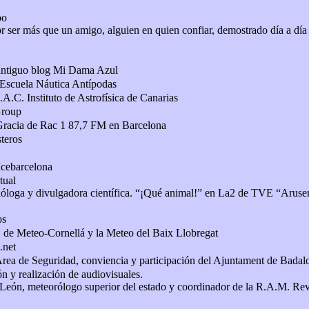
bo
 ser más que un amigo, alguien en quien confiar, demostrado día a día
antiguo blog Mi Dama Azul
 Escuela Náutica Antípodas
.A.C. Instituto de Astrofísica de Canarias
Group
Gracia de Rac 1 87,7 FM en Barcelona
steros
Icebarcelona
tual
ióloga y divulgadora científica. “¡Qué animal!” en La2 de TVE “Aruse
os
de Meteo-Cornellá y la Meteo del Baix Llobregat
.net
rea de Seguridad, conviencia y participación del Ajuntament de Badal
n y realización de audiovisuales.
León, meteorólogo superior del estado y coordinador de la R.A.M. Revi