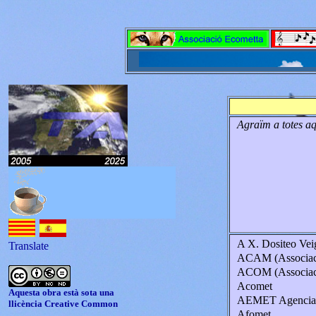
Agraïm a totes aq
A X. Dositeo Vei
Translate
ACAM (Associaci
ACOM (Associaci
Acomet
Aquesta obra està sota una
AEMET Agencia E
llicència
Creative Common
Afomet