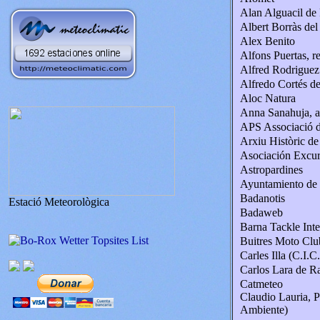
Alan Alguacil de
Albert Borràs del
Alex Benito
Alfons Puertas, r
Alfred Rodriguez
Alfredo Cortés de
Aloc Natura
Anna Sanahuja, a
APS Associació d
Arxiu Històric de
Asociación Excur
Astropardines
Ayuntamiento de
Badanotis
Estació Meteorològica
Badaweb
Barna Tackle Inte
Buitres Moto Clu
Carles Illa (C.I.C
Carlos Lara de R
Catmeteo
Claudio Lauria,
Ambiente)