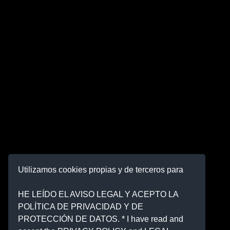
Utilizamos cookies propias y de terceros para
mejorar nuestros servicios y mostrarle
publicidad relacionada con sus preferencias
HE LEÍDO EL AVISO LEGAL Y ACEPTO LA
mediante el análisis de sus hábitos de
POLÍTICA DE PRIVACIDAD Y DE
navegación. Al hacer clic en "Aceptar", autoriza
PROTECCIÓN DE DATOS. * I have read and